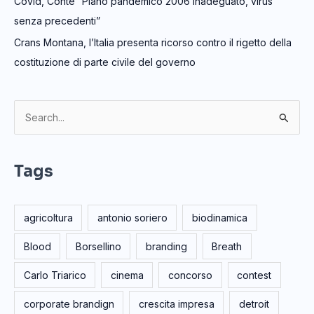
Covid, Conte “Piano pandemico 2006 inadeguato, virus
senza precedenti”
Crans Montana, l’Italia presenta ricorso contro il rigetto della
costituzione di parte civile del governo
C
e
r
Tags
c
a
agricoltura
antonio soriero
biodinamica
:
Blood
Borsellino
branding
Breath
Carlo Triarico
cinema
concorso
contest
corporate brandign
crescita impresa
detroit