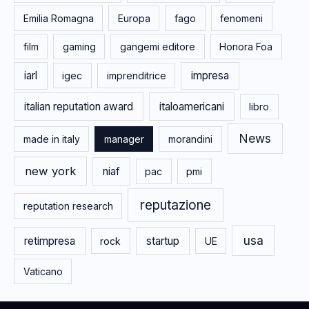
Emilia Romagna
Europa
fago
fenomeni
film
gaming
gangemi editore
Honora Foa
iarl
impresa
igec
imprenditrice
italian reputation award
italoamericani
libro
News
made in italy
manager
morandini
new york
niaf
pac
pmi
reputazione
reputation research
usa
retimpresa
startup
rock
UE
Vaticano