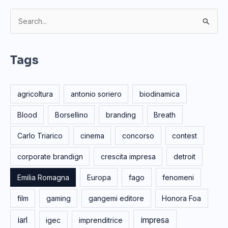
C
e
r
Tags
c
a
agricoltura
antonio soriero
biodinamica
:
Blood
Borsellino
branding
Breath
Carlo Triarico
cinema
concorso
contest
corporate brandign
crescita impresa
detroit
Emilia Romagna
Europa
fago
fenomeni
film
gaming
gangemi editore
Honora Foa
iarl
impresa
igec
imprenditrice