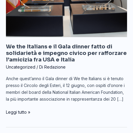
di
solidarietà
e
impegno
civico
per
We the Italians e il Gala dinner fatto di
rafforzare
solidarietà e impegno civico per rafforzare
l’amicizia
l’amicizia fra USA e Italia
fra
USA
Uncategorized
/ Di
Redazione
e
Anche quest’anno il Gala dinner di We the Italians si è tenuto
Italia
presso il Circolo degli Esteri, il 12 giugno, con ospiti d’onore i
membri del board della National Italian American Foundation,
la più importante associazione in rappresentanza dei 20 […]
Leggi tutto »