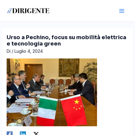
Vai
Navigazione
Main
al
articoli
Men
contenuto
Urso a Pechino, focus su mobilità elettrica
e tecnologia green
Di
/
Luglio 4, 2024