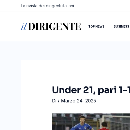
Vai
Navigazione
La rivista dei dirigenti italiani
al
articoli
contenuto
TOP NEWS
BUSINESS
Under 21, pari 1
Di
/
Marzo 24, 2025