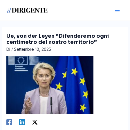
Vai
Navigazione
Main
al
articoli
Men
contenuto
Ue, von der Leyen “Difenderemo ogni
centimetro del nostro territorio”
Di
/
Settembre 10, 2025