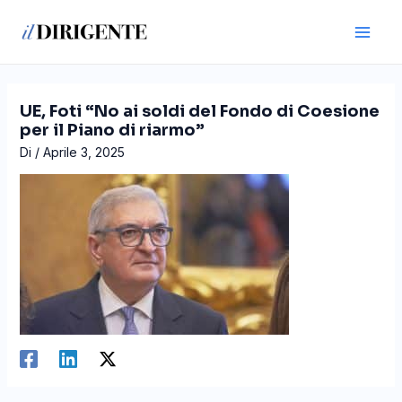
Vai
Navigazione
Main
al
articoli
Men
contenuto
UE, Foti “No ai soldi del Fondo di Coesione
per il Piano di riarmo”
Di
/
Aprile 3, 2025