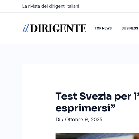
Vai
Navigazione
La rivista dei dirigenti italiani
al
articoli
contenuto
TOP NEWS
BUSINESS
Test Svezia per l
esprimersi”
Di
/
Ottobre 9, 2025