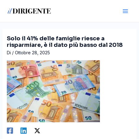
Vai
Navigazione
Main
al
articoli
Men
contenuto
Solo il 41% delle famiglie riesce a
risparmiare, è il dato più basso dal 2018
Di
/
Ottobre 28, 2025