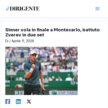
Vai
Navigazione
Main
al
articoli
Men
contenuto
Sinner vola in finale a Montecarlo, battuto
Zverev in due set
Di
/
Aprile 11, 2026