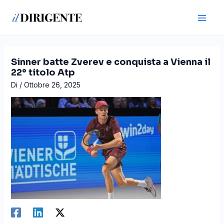
Vai
Navigazione
Main
al
articoli
Men
contenuto
Sinner batte Zverev e conquista a Vienna il
22° titolo Atp
Di
/
Ottobre 26, 2025