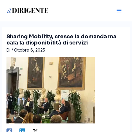
Vai
Navigazione
Main
al
articoli
Men
contenuto
Sharing Mobility, cresce la domanda ma
cala la disponibilità di servizi
Di
/
Ottobre 6, 2025