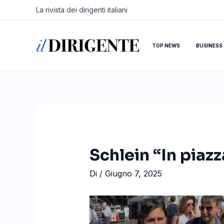
Vai
Navigazione
La rivista dei dirigenti italiani
al
articoli
contenuto
TOP NEWS
BUSINESS
Schlein “In piazz
Di
/
Giugno 7, 2025