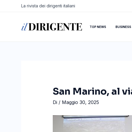
Vai
Navigazione
La rivista dei dirigenti italiani
al
articoli
contenuto
TOP NEWS
BUSINESS
San Marino, al vi
Di
/
Maggio 30, 2025