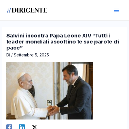
Vai
Navigazione
Main
al
articoli
Men
contenuto
Salvini incontra Papa Leone XIV “Tutti i
leader mondiali ascoltino le sue parole di
pace”
Di
/
Settembre 5, 2025