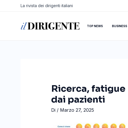
Vai
Navigazione
La rivista dei dirigenti italiani
al
articoli
contenuto
TOP NEWS
BUSINESS
Ricerca, fatigue
dai pazienti
Di
/
Marzo 27, 2025