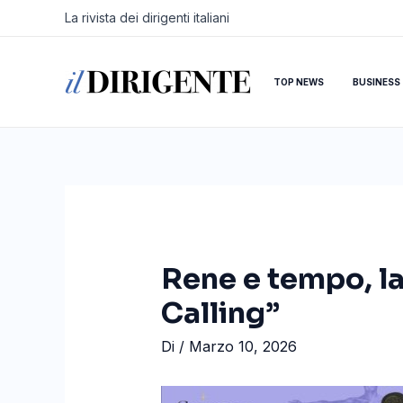
Vai
Navigazione
La rivista dei dirigenti italiani
al
articoli
contenuto
TOP NEWS
BUSINESS
Rene e tempo, la
Calling”
Di
/
Marzo 10, 2026