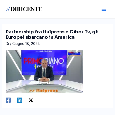
Vai
Navigazione
Main
al
articoli
Men
contenuto
Partnership fra Italpress e Cibor Tv, gli
Europei sbarcano in America
Di
/
Giugno 18, 2024