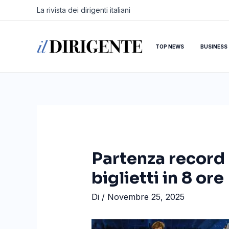
Vai
Navigazione
La rivista dei dirigenti italiani
al
articoli
contenuto
TOP NEWS
BUSINESS
Partenza record 
biglietti in 8 ore
Di
/
Novembre 25, 2025