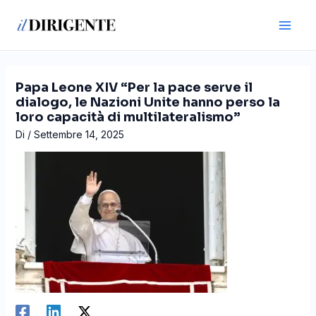
Vai
Navigazione
Main
al
articoli
Men
contenuto
Papa Leone XIV “Per la pace serve il
dialogo, le Nazioni Unite hanno perso la
loro capacità di multilateralismo”
Di
/
Settembre 14, 2025