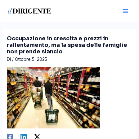
Vai
Navigazione
Main
al
articoli
Men
contenuto
Occupazione in crescita e prezzi in
rallentamento, ma la spesa delle famiglie
non prende slancio
Di
/
Ottobre 5, 2025