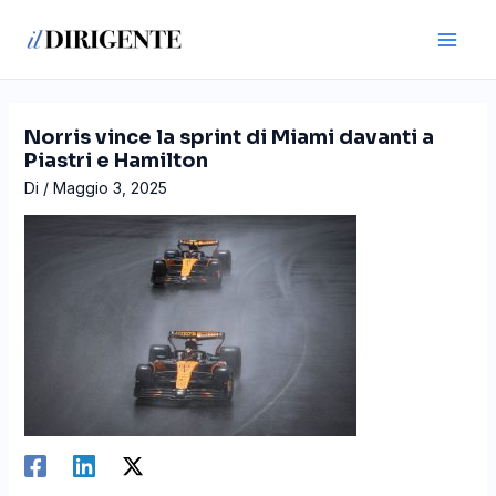
Vai
Navigazione
Main
al
articoli
Men
contenuto
Norris vince la sprint di Miami davanti a
Piastri e Hamilton
Di
/
Maggio 3, 2025