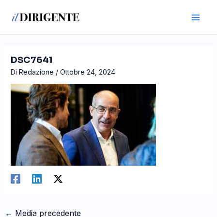
Vai
Navigazione
Main
al
articoli
Men
contenuto
DSC7641
Di
Redazione
/
Ottobre 24, 2024
←
Media precedente