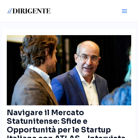
Vai
Navigazione
Main
al
articoli
Men
contenuto
Navigare il Mercato
Statunitense: Sfide e
Opportunità per le Startup