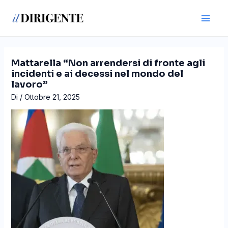
Vai
Navigazione
Main
al
articoli
Men
contenuto
Mattarella “Non arrendersi di fronte agli
incidenti e ai decessi nel mondo del
lavoro”
Di
/
Ottobre 21, 2025