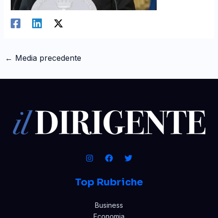
←
Media precedente
Top Rubriche
Business
Economia