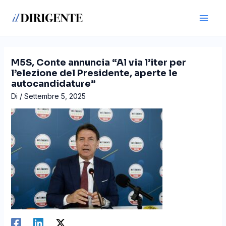
Vai
Navigazione
Main
al
articoli
Men
contenuto
M5S, Conte annuncia “Al via l’iter per
l’elezione del Presidente, aperte le
autocandidature”
Di
/
Settembre 5, 2025