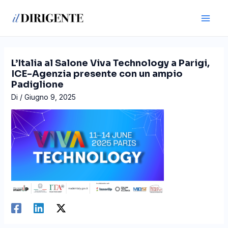
Vai
Navigazione
Main
al
articoli
Men
contenuto
L’Italia al Salone Viva Technology a Parigi,
ICE-Agenzia presente con un ampio
Padiglione
Di
/
Giugno 9, 2025