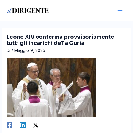
Vai
Navigazione
Main
al
articoli
Men
contenuto
Leone XIV conferma provvisoriamente
tutti gli incarichi della Curia
Di
/
Maggio 9, 2025