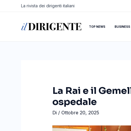
Vai
Navigazione
La rivista dei dirigenti italiani
al
articoli
contenuto
TOP NEWS
BUSINESS
La Rai e il Gemel
ospedale
Di
/
Ottobre 20, 2025