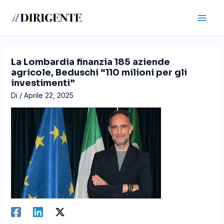
Vai
Navigazione
Main
al
articoli
Men
contenuto
La Lombardia finanzia 185 aziende
agricole, Beduschi “110 milioni per gli
investimenti”
Di
/
Aprile 22, 2025