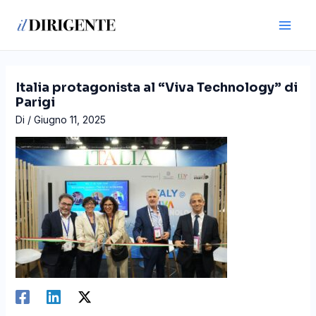
Vai
Navigazione
Main
al
articoli
Men
contenuto
Italia protagonista al “Viva Technology” di
Parigi
Di
/
Giugno 11, 2025