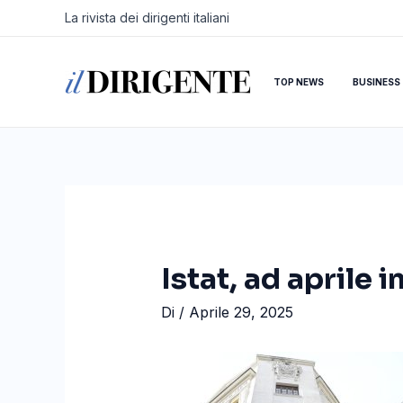
Vai
Navigazione
La rivista dei dirigenti italiani
al
articoli
contenuto
TOP NEWS
BUSINESS
Istat, ad aprile 
Di
/
Aprile 29, 2025