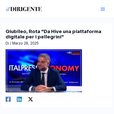
Vai
Navigazione
Main
al
articoli
Men
contenuto
Giubileo, Rota “Da Hive una piattaforma
digitale per i pellegrini”
Di
/
Marzo 28, 2025