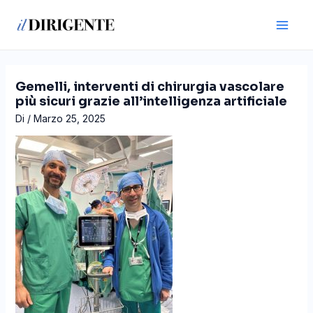
Vai
Navigazione
Main
al
articoli
Men
contenuto
Gemelli, interventi di chirurgia vascolare
più sicuri grazie all’intelligenza artificiale
Di
/
Marzo 25, 2025