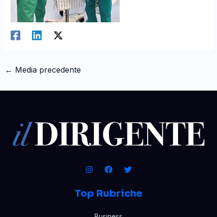
←
Media precedente
Top Rubriche
Business