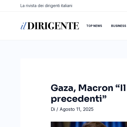
Vai
Navigazione
La rivista dei dirigenti italiani
al
articoli
contenuto
TOP NEWS
BUSINESS
Gaza, Macron “Il
precedenti”
Di
/
Agosto 11, 2025