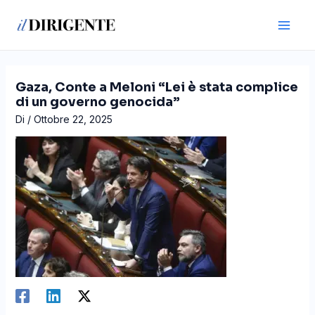
Vai
Navigazione
Main
al
articoli
Men
contenuto
Gaza, Conte a Meloni “Lei è stata complice
di un governo genocida”
Di
/
Ottobre 22, 2025