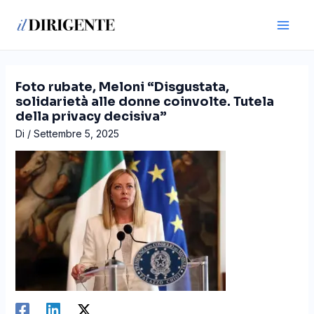
Vai
Navigazione
Main
al
articoli
Men
contenuto
Foto rubate, Meloni “Disgustata,
solidarietà alle donne coinvolte. Tutela
della privacy decisiva”
Di
/
Settembre 5, 2025