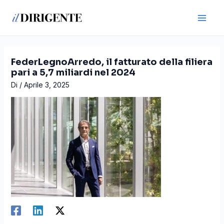
Vai
Navigazione
Main
al
articoli
Men
contenuto
FederLegnoArredo, il fatturato della filiera
pari a 5,7 miliardi nel 2024
Di
/
Aprile 3, 2025