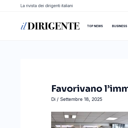
Vai
Navigazione
La rivista dei dirigenti italiani
al
articoli
contenuto
TOP NEWS
BUSINESS
Favorivano l’imm
Di
/
Settembre 18, 2025