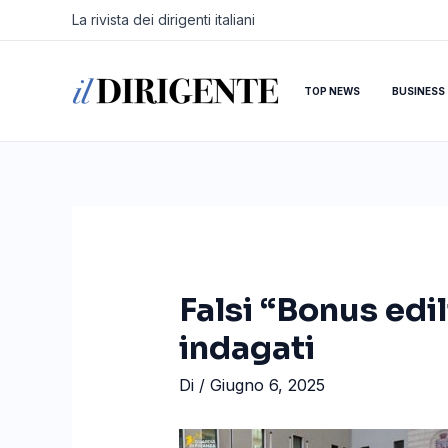
Vai
Navigazione
La rivista dei dirigenti italiani
al
articoli
contenuto
TOP NEWS
BUSINESS
Falsi “Bonus edil
indagati
Di
/
Giugno 6, 2025