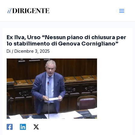
Vai
Navigazione
Main
al
articoli
Men
contenuto
Ex Ilva, Urso “Nessun piano di chiusura per
lo stabilimento di Genova Cornigliano”
Di
/
Dicembre 3, 2025