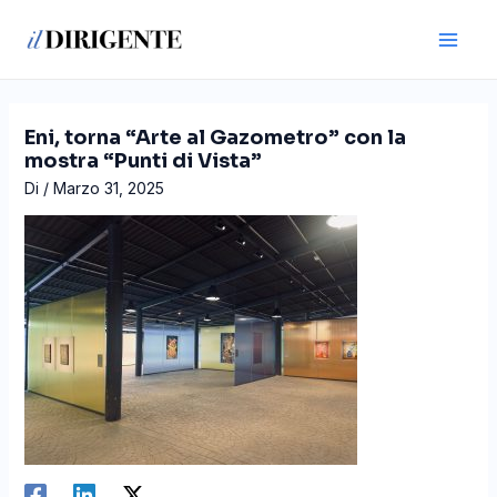
Vai
Navigazione
Main
al
articoli
Men
contenuto
Eni, torna “Arte al Gazometro” con la
mostra “Punti di Vista”
Di
/
Marzo 31, 2025