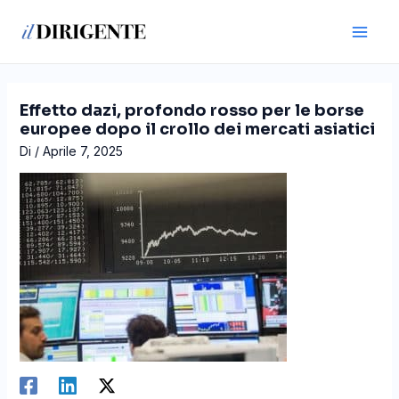
Vai
Navigazione
Main
al
articoli
Men
contenuto
Effetto dazi, profondo rosso per le borse
europee dopo il crollo dei mercati asiatici
Di
/
Aprile 7, 2025