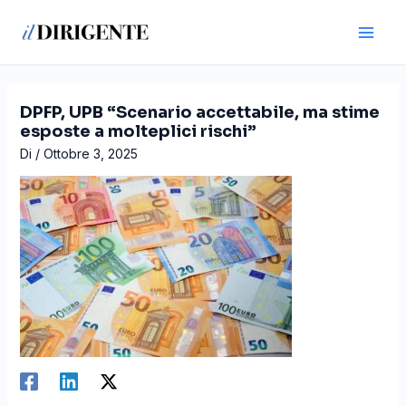
Vai
Navigazione
Main
al
articoli
Men
contenuto
DPFP, UPB “Scenario accettabile, ma stime
esposte a molteplici rischi”
Di
/
Ottobre 3, 2025