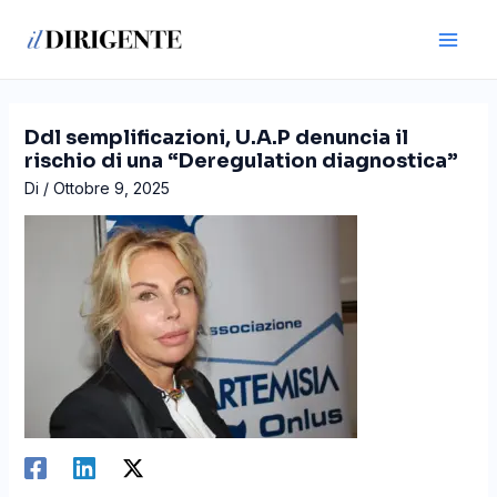
Vai
Navigazione
Main
al
articoli
Men
contenuto
Ddl semplificazioni, U.A.P denuncia il
rischio di una “Deregulation diagnostica”
Di
/
Ottobre 9, 2025