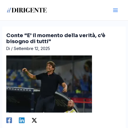
Vai
Navigazione
Main
al
articoli
Men
contenuto
Conte “E’ il momento della verità, c’è
bisogno di tutti”
Di
/
Settembre 12, 2025