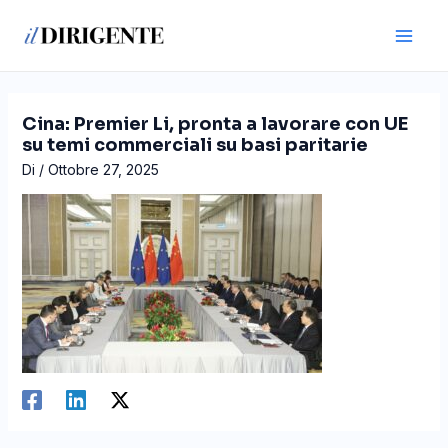
Vai
Navigazione
Main
al
articoli
Men
contenuto
Cina: Premier Li, pronta a lavorare con UE
su temi commerciali su basi paritarie
Di
/
Ottobre 27, 2025