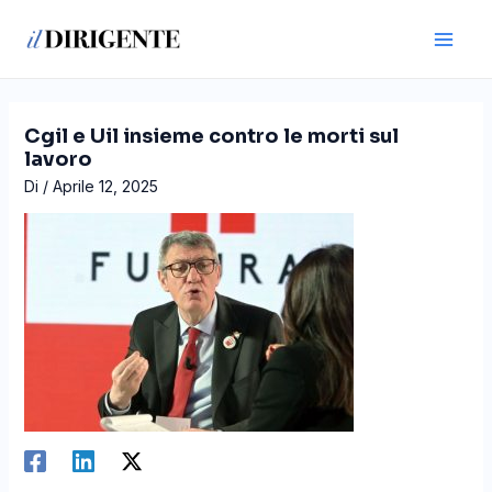
Vai
Navigazione
Main
al
articoli
Men
contenuto
Cgil e Uil insieme contro le morti sul
lavoro
Di
/
Aprile 12, 2025