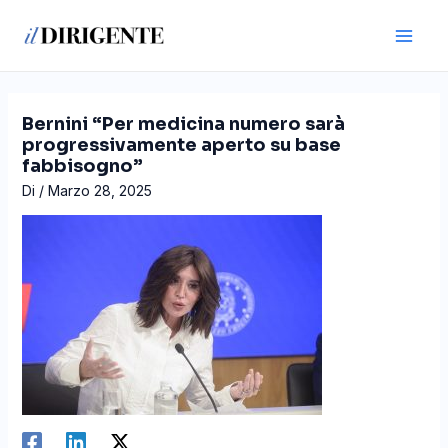
Vai
Navigazione
Main
al
articoli
Men
contenuto
Bernini “Per medicina numero sarà
progressivamente aperto su base
fabbisogno”
Di
/
Marzo 28, 2025