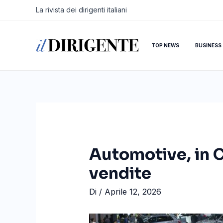
Vai
Navigazione
La rivista dei dirigenti italiani
al
articoli
contenuto
TOP NEWS
BUSINESS
Automotive, in C
vendite
Di
/
Aprile 12, 2026