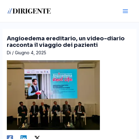
Vai
Navigazione
Main
al
articoli
Men
contenuto
Angioedema ereditario, un video-diario
racconta il viaggio dei pazienti
Di
/
Giugno 4, 2025